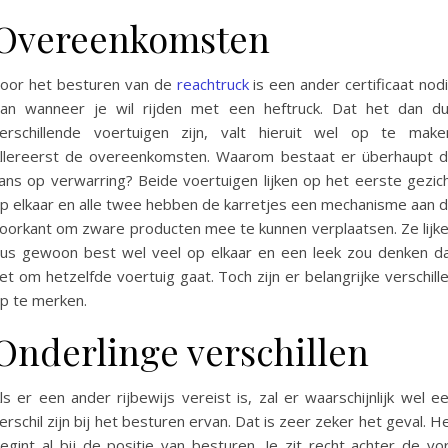
Overeenkomsten
oor het besturen van de
reachtruck
is een ander certificaat nod
an wanneer je wil rijden met een heftruck. Dat het dan d
erschillende voertuigen zijn, valt hieruit wel op te make
llereerst de overeenkomsten. Waarom bestaat er überhaupt 
ans op verwarring? Beide voertuigen lijken op het eerste gezic
p elkaar en alle twee hebben de karretjes een mechanisme aan 
oorkant om zware producten mee te kunnen verplaatsen. Ze lijk
us gewoon best wel veel op elkaar en een leek zou denken d
et om hetzelfde voertuig gaat. Toch zijn er belangrijke verschill
p te merken.
Onderlinge verschillen
ls er een ander rijbewijs vereist is, zal er waarschijnlijk wel e
erschil zijn bij het besturen ervan. Dat is zeer zeker het geval. H
egint al bij de positie van besturen. Je zit recht achter de vo