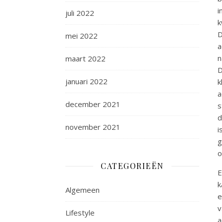
i
juli 2022
k
D
mei 2022
a
n
maart 2022
D
januari 2022
k
a
december 2021
s
d
november 2021
i
g
o
CATEGORIEËN
E
k
Algemeen
e
v
Lifestyle
a