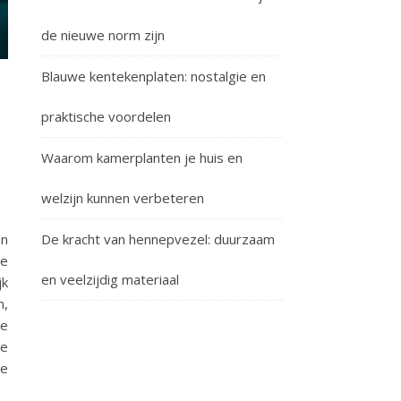
de nieuwe norm zijn
Blauwe kentekenplaten: nostalgie en
praktische voordelen
Waarom kamerplanten je huis en
welzijn kunnen verbeteren
an
De kracht van hennepvezel: duurzaam
te
en veelzijdig materiaal
jk
n,
ze
oe
te