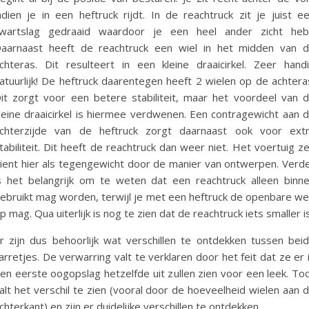
ndien je in een heftruck rijdt. In de reachtruck zit je juist e
wartslag gedraaid waardoor je een heel ander zicht heb
aarnaast heeft de reachtruck een wiel in het midden van 
chteras. Dit resulteert in een kleine draaicirkel. Zeer hand
atuurlijk! De heftruck daarentegen heeft 2 wielen op de achtera
it zorgt voor een betere stabiliteit, maar het voordeel van 
leine draaicirkel is hiermee verdwenen. Een contragewicht aan 
chterzijde van de heftruck zorgt daarnaast ook voor ext
tabiliteit. Dit heeft de reachtruck dan weer niet. Het voertuig ze
ient hier als tegengewicht door de manier van ontwerpen. Verd
s het belangrijk om te weten dat een reachtruck alleen binn
ebruikt mag worden, terwijl je met een heftruck de openbare w
p mag. Qua uiterlijk is nog te zien dat de reachtruck iets smaller is
r zijn dus behoorlijk wat verschillen te ontdekken tussen bei
arretjes. De verwarring valt te verklaren door het feit dat ze er 
en eerste oogopslag hetzelfde uit zullen zien voor een leek. To
alt het verschil te zien (vooral door de hoeveelheid wielen aan 
chterkant) en zijn er duidelijke verschillen te ontdekken.