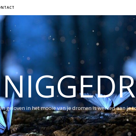
ONTACT
NNIGGED
ven geloven in het mooie van je dromen is werken aan je 