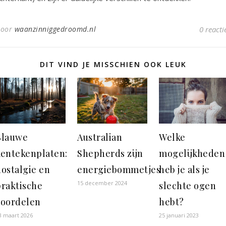
Door
waanzinniggedroomd.nl
0 reacti
DIT VIND JE MISSCHIEN OOK LEUK
Blauwe
Australian
Welke
kentekenplaten:
Shepherds zijn
mogelijkheden
ostalgie en
energiebommetjes
heb je als je
15 december 2024
praktische
slechte ogen
voordelen
hebt?
3 maart 2026
25 januari 2023