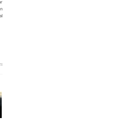
ar
an
al
es