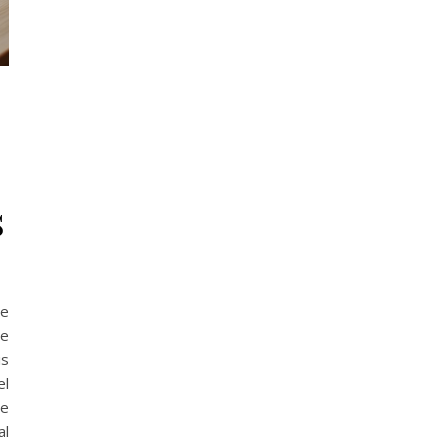
s
de
me
is
el
je
al