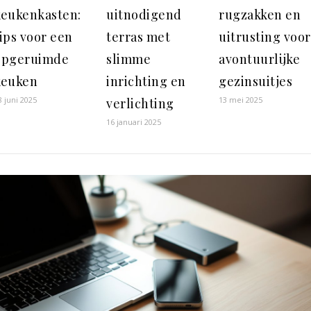
keukenkasten:
uitnodigend
rugzakken en
ips voor een
terras met
uitrusting voor
opgeruimde
slimme
avontuurlijke
keuken
inrichting en
gezinsuitjes
8 juni 2025
13 mei 2025
verlichting
16 januari 2025