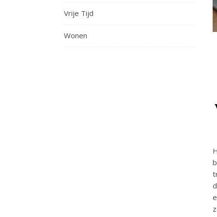
Vrije Tijd
Wonen
H
b
t
d
e
z