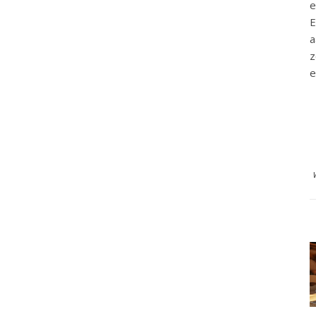
e
E
a
z
e