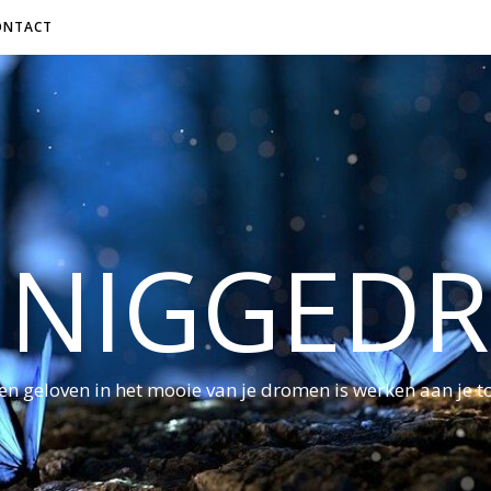
ONTACT
NNIGGED
ven geloven in het mooie van je dromen is werken aan je 