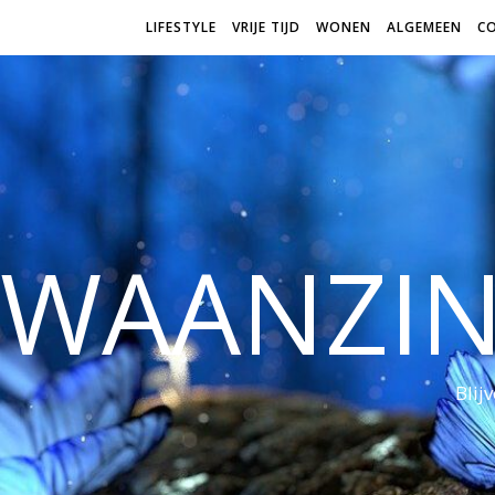
LIFESTYLE
VRIJE TIJD
WONEN
ALGEMEEN
C
WAANZI
Blij