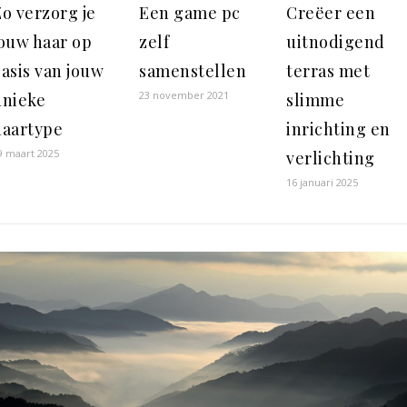
o verzorg je
Een game pc
Creëer een
jouw haar op
zelf
uitnodigend
asis van jouw
samenstellen
terras met
23 november 2021
unieke
slimme
haartype
inrichting en
9 maart 2025
verlichting
16 januari 2025