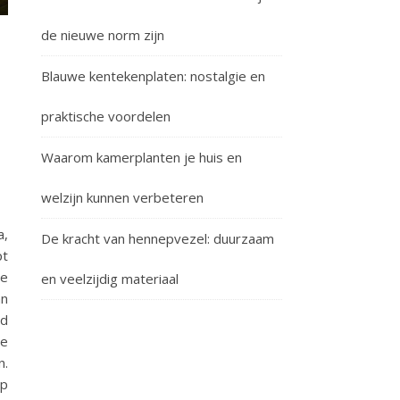
de nieuwe norm zijn
Blauwe kentekenplaten: nostalgie en
praktische voordelen
Waarom kamerplanten je huis en
welzijn kunnen verbeteren
a,
De kracht van hennepvezel: duurzaam
pt
ne
en veelzijdig materiaal
an
rd
e
n.
op