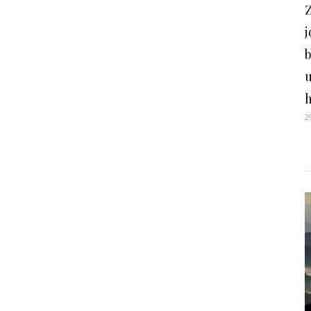
Z
b
2