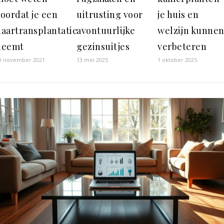
oordat je een
uitrusting voor
je huis en
haartransplantatie
avontuurlijke
welzijn kunne
neemt
gezinsuitjes
verbeteren
9 november 2021
13 mei 2025
1 oktober 2025