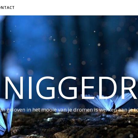
ONTACT
NNIGGED
ven geloven in het mooie van je dromen is werken aan je 