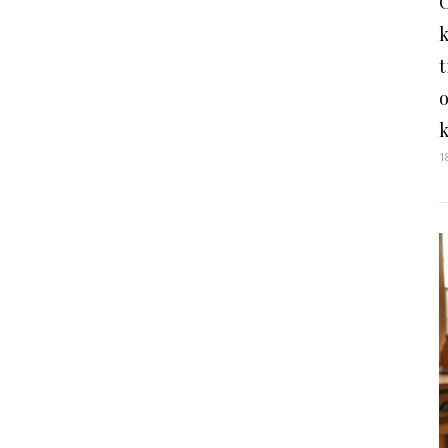
O
t
1