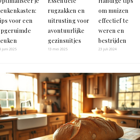
ptimaliseer je
Essentiële
Handige tips
keukenkasten:
rugzakken en
om muizen
ips voor een
uitrusting voor
effectief te
opgeruimde
avontuurlijke
weren en
keuken
gezinsuitjes
bestrijden
8 juni 2025
13 mei 2025
23 juli 2024