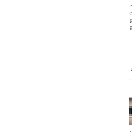
e
e
g
g