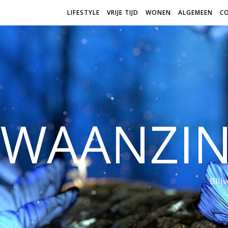
LIFESTYLE
VRIJE TIJD
WONEN
ALGEMEEN
C
WAANZI
Blij