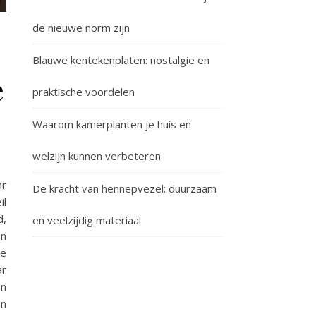
de nieuwe norm zijn
Blauwe kentekenplaten: nostalgie en
e
praktische voordelen
Waarom kamerplanten je huis en
welzijn kunnen verbeteren
ar
De kracht van hennepvezel: duurzaam
il
d,
en veelzijdig materiaal
En
je
ar
en
en