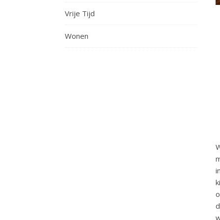
Vrije Tijd
Wonen
W
m
i
k
o
d
w