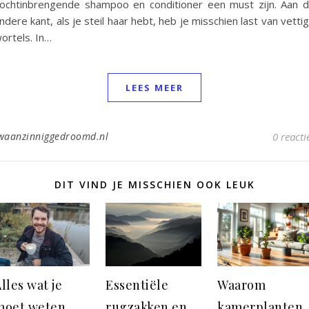
ochtinbrengende shampoo en conditioner een must zijn. Aan 
ndere kant, als je steil haar hebt, heb je misschien last van vetti
ortels. In…
LEES MEER
waanzinniggedroomd.nl
0 reacti
DIT VIND JE MISSCHIEN OOK LEUK
lles wat je
Essentiële
Waarom
moet weten
rugzakken en
kamerplanten