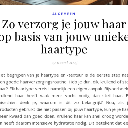
ALGEMEEN
Zo verzorg je jouw haar
op basis van jouw uniek
haartype
29 maart 2025
et begrijpen van je haartype en -textuur is de eerste stap na
en goede haarverzorgingsroutine. Heb je dun, dik, krullend of ste
aar? Elk haartype vereist namelijk een eigen aanpak. Bijvoorbeel
rullend haar heeft vaak meer vocht nodig dan steil haar. 
isschien denk je, waarom is dit zo belangrijk? Nou, als 
roducten gebruikt die niet passen bij jouw haartype, kun je je ha
eer kwaad dan goed doen. Krullend haar kan snel droog word
n heeft daarom intensieve hydratatie nodig. Dit betekent dat e