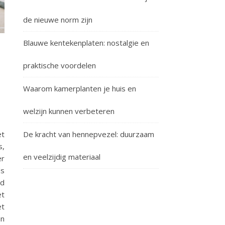
de nieuwe norm zijn
Blauwe kentekenplaten: nostalgie en
praktische voordelen
Waarom kamerplanten je huis en
welzijn kunnen verbeteren
De kracht van hennepvezel: duurzaam
et
s,
en veelzijdig materiaal
er
ds
jd
et
et
an