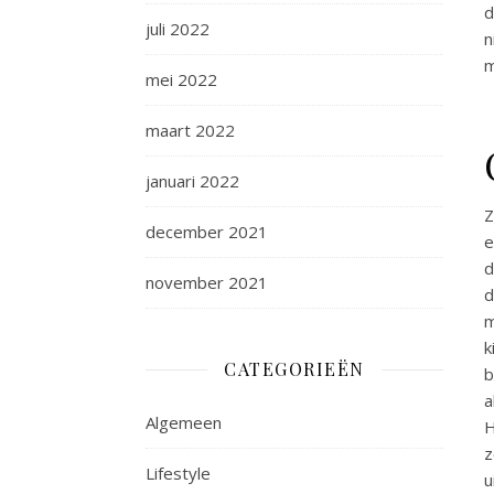
d
juli 2022
n
m
mei 2022
maart 2022
januari 2022
Z
december 2021
e
d
november 2021
d
m
k
CATEGORIEËN
b
a
Algemeen
H
z
Lifestyle
u