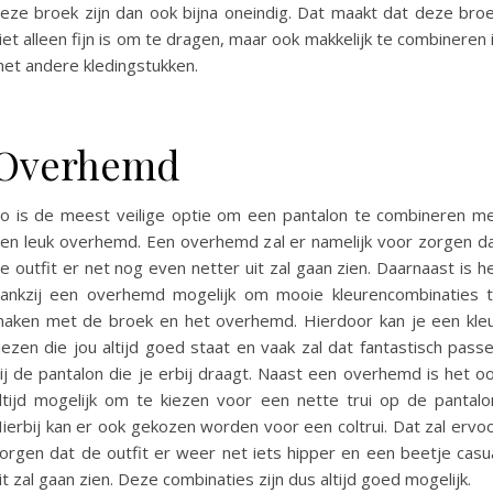
eze broek zijn dan ook bijna oneindig. Dat maakt dat deze bro
iet alleen fijn is om te dragen, maar ook makkelijk te combineren 
et andere kledingstukken.
Overhemd
o is de meest veilige optie om een pantalon te combineren m
en leuk overhemd. Een overhemd zal er namelijk voor zorgen d
e outfit er net nog even netter uit zal gaan zien. Daarnaast is h
ankzij een overhemd mogelijk om mooie kleurencombinaties 
aken met de broek en het overhemd. Hierdoor kan je een kle
iezen die jou altijd goed staat en vaak zal dat fantastisch pass
ij de pantalon die je erbij draagt. Naast een overhemd is het o
ltijd mogelijk om te kiezen voor een nette trui op de pantalo
ierbij kan er ook gekozen worden voor een coltrui. Dat zal ervo
orgen dat de outfit er weer net iets hipper en een beetje casu
it zal gaan zien. Deze combinaties zijn dus altijd goed mogelijk.