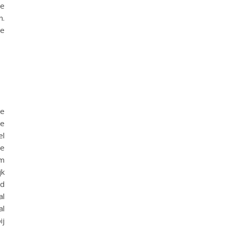
ne
n.
te
de
ge
el
se
om
jk
ad
al
al
ij