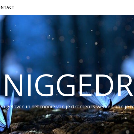
ONTACT
NNIGGED
ven geloven in het mooie van je dromen is werken aan je 