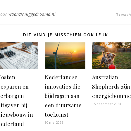
Door
waanzinniggedroomd.nl
0 reacti
DIT VIND JE MISSCHIEN OOK LEUK
Kosten
Nederlandse
Australian
besparen en
innovaties die
Shepherds zijn
verborgen
bijdragen aan
energiebomme
15 december 2024
itgaven bij
een duurzame
nieuwbouw in
toekomst
30 mei 2025
nederland