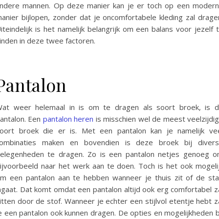
ndere mannen. Op deze manier kan je er toch op een moder
anier bijlopen, zonder dat je oncomfortabele kleding zal drage
iteindelijk is het namelijk belangrijk om een balans voor jezelf 
inden in deze twee factoren.
Pantalon
at weer helemaal in is om te dragen als soort broek, is 
antalon. Een
pantalon heren
is misschien wel de meest veelzijdi
oort broek die er is. Met een pantalon kan je namelijk ve
ombinaties maken en bovendien is deze broek bij diver
elegenheden te dragen. Zo is een pantalon netjes genoeg 
ijvoorbeeld naar het werk aan te doen. Toch is het ook mogeli
m een pantalon aan te hebben wanneer je thuis zit of de st
ngaat. Dat komt omdat een pantalon altijd ook erg comfortabel z
itten door de stof. Wanneer je echter een stijlvol etentje hebt z
e een pantalon ook kunnen dragen. De opties en mogelijkheden b