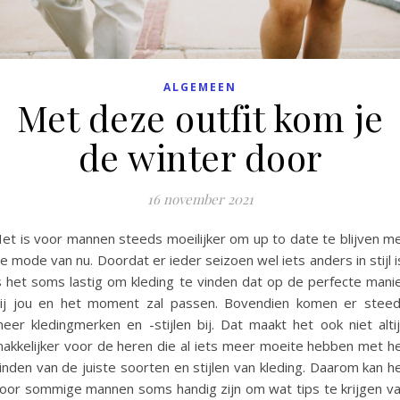
ALGEMEEN
Met deze outfit kom je
de winter door
16 november 2021
et is voor mannen steeds moeilijker om up to date te blijven m
e mode van nu. Doordat er ieder seizoen wel iets anders in stijl i
s het soms lastig om kleding te vinden dat op de perfecte mani
ij jou en het moment zal passen. Bovendien komen er stee
eer kledingmerken en -stijlen bij. Dat maakt het ook niet alti
akkelijker voor de heren die al iets meer moeite hebben met h
inden van de juiste soorten en stijlen van kleding. Daarom kan h
oor sommige mannen soms handig zijn om wat tips te krijgen v