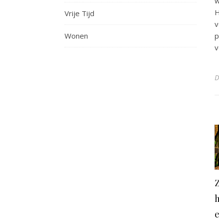
w
H
Vrije Tijd
v
Wonen
p
v
h
e