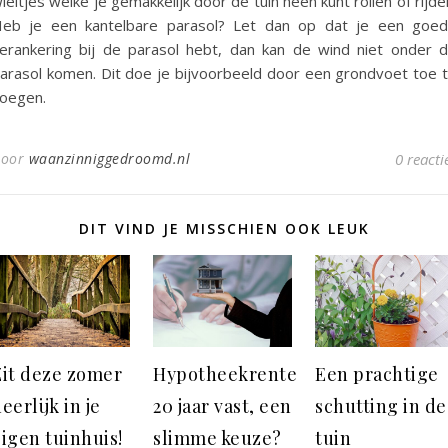
ieltjes welke je gemakkelijk door de tuin heen kunt rollen of rijde
eb je een kantelbare parasol? Let dan op dat je een goe
erankering bij de parasol hebt, dan kan de wind niet onder 
arasol komen. Dit doe je bijvoorbeeld door een grondvoet toe 
oegen.
Door
waanzinniggedroomd.nl
0 reacti
DIT VIND JE MISSCHIEN OOK LEUK
Zit deze zomer
Hypotheekrente
Een prachtige
eerlijk in je
20 jaar vast, een
schutting in de
igen tuinhuis!
slimme keuze?
tuin