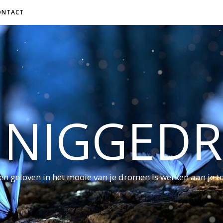
ONTACT
NNIGGED
ven geloven in het mooie van je dromen is werken aan je 