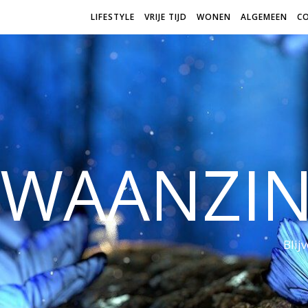
LIFESTYLE
VRIJE TIJD
WONEN
ALGEMEEN
C
WAANZI
Blij