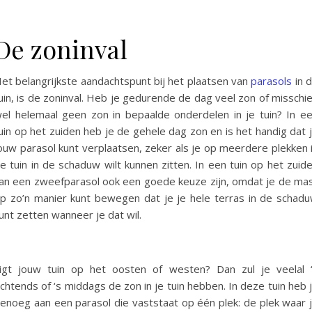
De zoninval
et belangrijkste aandachtspunt bij het plaatsen van
parasols
in 
uin, is de zoninval. Heb je gedurende de dag veel zon of misschi
el helemaal geen zon in bepaalde onderdelen in je tuin? In e
uin op het zuiden heb je de gehele dag zon en is het handig dat 
ouw parasol kunt verplaatsen, zeker als je op meerdere plekken 
e tuin in de schaduw wilt kunnen zitten. In een tuin op het zuid
an een zweefparasol ook een goede keuze zijn, omdat je de ma
p zo’n manier kunt bewegen dat je je hele terras in de schad
unt zetten wanneer je dat wil.
igt jouw tuin op het oosten of westen? Dan zul je veelal 
chtends of ‘s middags de zon in je tuin hebben. In deze tuin heb 
enoeg aan een parasol die vaststaat op één plek: de plek waar 